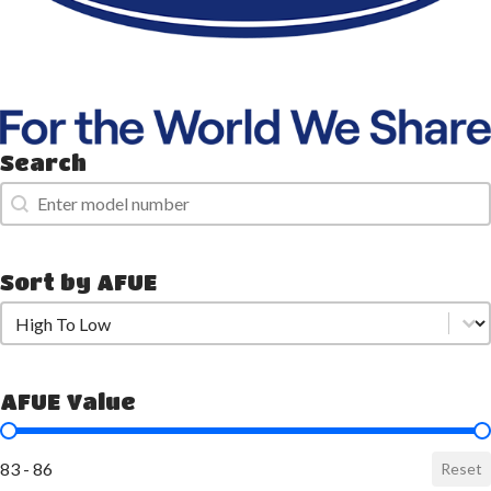
Search
Search
Search
Sort by AFUE
Sort by AFUE
Sort by AFUE
AFUE Value
AFUE Value
83 - 86
Reset