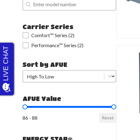
Search
Search
Carrier Series
Carrier Series
Comfort™ Series
(2)
Performance™ Series
(2)
Sort by AFUE
Sort by AFUE
Sort by AFUE
AFUE Value
AFUE Value
86 - 88
Reset
ENERGY STAR®