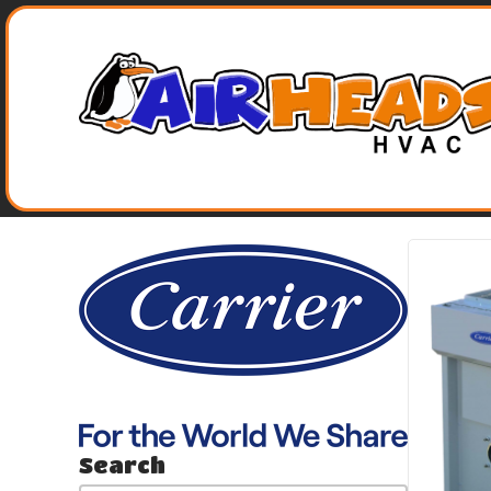
Skip
Skip
Site
to
to
map
Content
navigation
Search